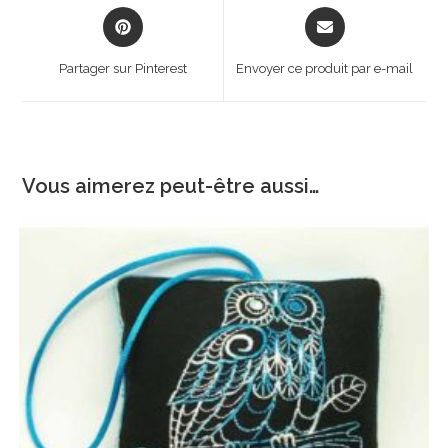
Opens
Opens
in
in
a
a
Partager sur Pinterest
Envoyer ce produit par e-mail
new
new
window
window
Vous aimerez peut-être aussi…