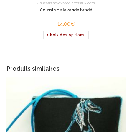
Coussins de lavande
,
Maison & déco
Coussin de lavande brodé
14.00
€
Ce
Choix des options
produit
a
plusieurs
variations.
Les
options
peuvent
être
Produits similaires
choisies
sur
la
page
du
produit