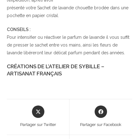
l’expédition, après avoir
présenté votre Sachet de lavande chouette brodée dans une
pochette en papier cristal.
CONSEILS :
Pour intensifier ou réactiver le parfum de lavande il vous suffit
de presser le sachet entre vos mains, ainsi les fleurs de
lavande libéreront leur délicat parfum pendant des années.
CRÉATIONS DE L’ATELIER DE SYBILLE –
ARTISANAT FRANÇAIS
Opens
Opens
in
in
a
a
Partager sur Twitter
Partager sur Facebook
new
new
window
window