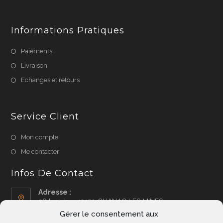
dans
un
Informations Pratiques
nouvel
onglet
Paiements
Livraison
Echanges et retours
Service Client
Mon compte
Me contacter
Infos De Contact
Adresse :
28 lachèze, 19150 CHANAC LES MINES
Gérer le consentement aux
Téléphone :