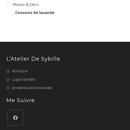
Maison & Déco
Coussins de lavande
L’Atelier De Sybille
Boutique
Logos brodés
Broderie personnalisée
Me Suivre
S’ouvre