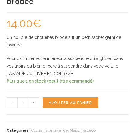
brodée
14.00
€
Un couple de chouettes brodé sur un petit sachet garni de
lavande
Pour parfumer votre intérieur, à suspendre ou à glisser dans
vos tiroirs ou bien encore à suspendre dans votre voiture
LAVANDE CULTIVÉE EN CORRÈZE
Plus que 1 en stock (peut être commandé)
quantité
-
+
AJOUTER AU PANIER
de
Coussin
de
Catégories :
Coussins de lavande
,
Maison & déco
lavande